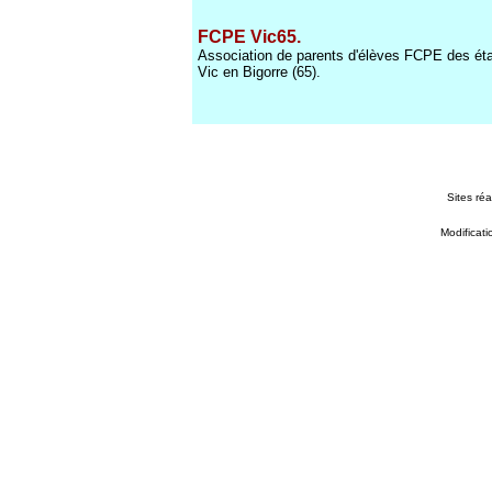
FCPE Vic65.
Association de parents d'élèves FCPE des éta
Vic en Bigorre (65).
Sites réa
Modificati